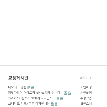
네모테크 명함
시안확정
커틸다헤어 대학로점 실사스티커/현수막…
시안확정
TANCAR 렌트카 NCR지 디자인시…
수정작업
보니위즈 티켓&쿠폰 디자인시안
확인요청