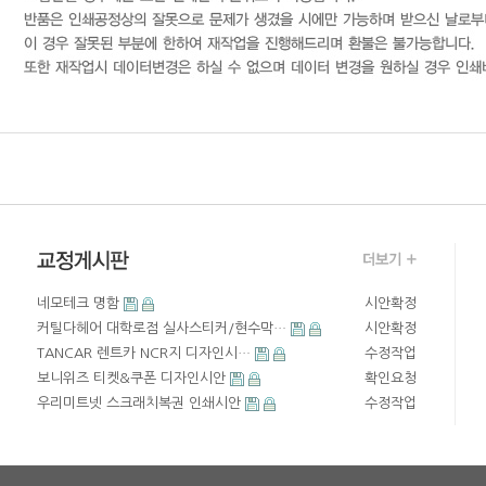
네모테크 명함
시안확정
커틸다헤어 대학로점 실사스티커/현수막…
시안확정
TANCAR 렌트카 NCR지 디자인시…
수정작업
보니위즈 티켓&쿠폰 디자인시안
확인요청
우리미트넷 스크래치복권 인쇄시안
수정작업