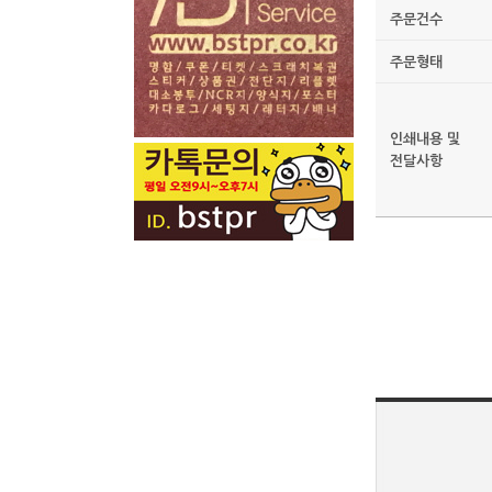
주문건수
주문형태
인쇄내용 및
전달사항